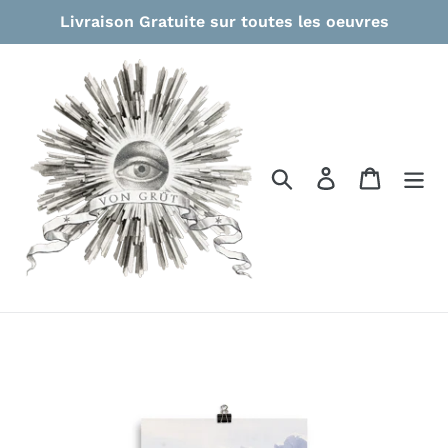
Passer
Livraison Gratuite sur toutes les oeuvres
au
contenu
Rechercher
Se connecter
Panier