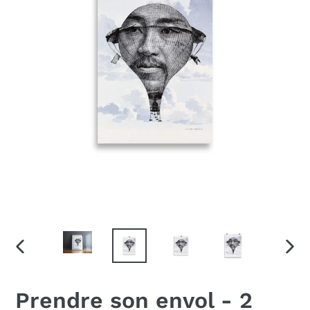
DIAPOSITIVE
DIAP
PRÉCÉDENTE
SUIV
Prendre son envol - 2