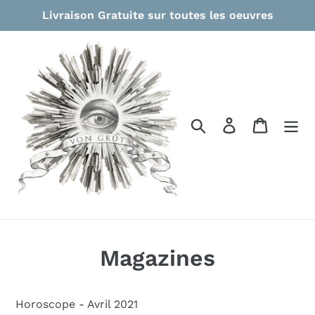
Passer
Livraison Gratuite sur toutes les oeuvres
au
contenu
Rechercher
Se connecter
Panier
Magazines
Horoscope - Avril 2021