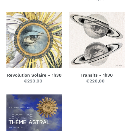
normal
Revolution
Transits
Solaire
-
-
1h30
1h30
Transits - 1h30
Revolution Solaire - 1h30
€220,00
Prix
€220,00
Prix
normal
normal
Bon
Cadeau
-
220€