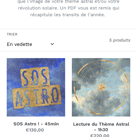
que l’image de votre thème astral et/ou votre
révolution solaire. Un PDF vous est remis qui
récapitule les transits de l'année.
TRIER
5 produits
SOS
Lecture
Astro
du
!
Thème
-
Astral
45min
-
1h30
SOS Astro ! - 45min
Lecture du Thème Astral
- 1h30
€130,00
Prix
€220,00
Prix
normal