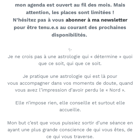
mon agenda est ouvert au fil des mois. Mais
l
attention, les places sont limitées !
e
N’hésitez pas à vous
abonner à ma newsletter
pour être tenu.e.s au courant des prochaines
c
disponibilités.
t
✨
i
Je ne crois pas à une astrologie qui « détermine » quoi
que ce soit, qui que ce soit.
o
Je pratique une astrologie qui est là pour
n
vous accompagner dans vos moments de doute,
quand
vous avez l’impression d’avoir perdu le « Nord ».
:
Elle n’impose rien, elle conseille et surtout elle
accueille.
Mon but c’est que vous puissiez sortir d’une séance en
ayant une plus grande conscience de qui vous êtes, de
ce qui vous traverse.