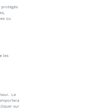
, protégés
es,
ées ou
e les
ateur. Le
e emportera
cliquer sur