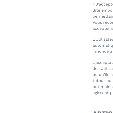
« J’accept
Site empor
permettant
Vous recon
accepter s
L’Utilisat
automatiqu
renonce à 
L'acceptat
des Utilis
ou qu’ils 
tuteur ou 
ont moins 
agissent 