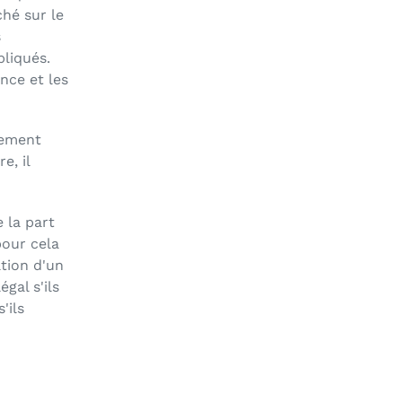
ché sur le
s
liqués.
nce et les
rement
e, il
 la part
pour cela
ation d'un
gal s'ils
'ils