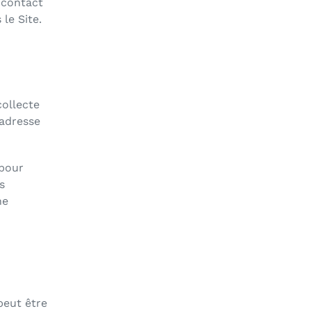
e contact
le Site.
collecte
 adresse
 pour
s
ne
peut être