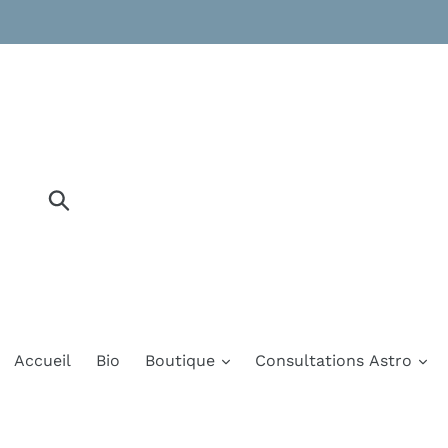
Passer
au
contenu
Soumettre
Accueil
Bio
Boutique
Consultations Astro