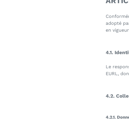
ARTIC
Conformém
adopté par
en vigueur
4.1. Iden
Le respons
EURL
, don
4.2. Coll
4.2.1. Don