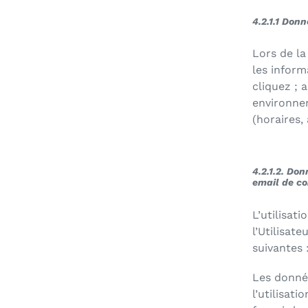
4.2.1.1 Donn
Lors de la
les inform
cliquez ; 
environnem
(horaires,
4.2.1.2. Don
email de c
L’utilisat
l’Utilisat
suivantes
Les donnée
l’utilisat