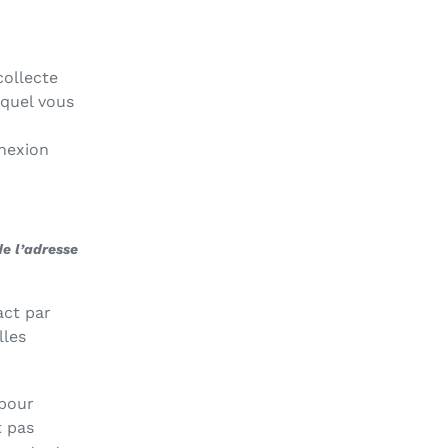
collecte
equel vous
nnexion
de l’adresse
act par
lles
 pour
t pas