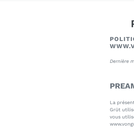
POLIT
WWW.V
Dernière m
PREA
La présent
Grüt
utili
vous utili
www.vong