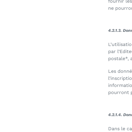
fournir le
ne pourron
4.2.1.3. Don
L’utilisat
par l’Edit
postale*, 
Les donnée
l’inscripti
informatio
pourront p
4.2.1.4. Don
Dans le ca