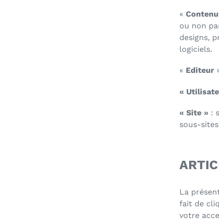
«
Contenus
ou non par
designs, p
logiciels.
«
Editeur
»
« Utilisat
« Site »
: 
sous-sites,
ARTIC
La présent
fait de cl
votre acce