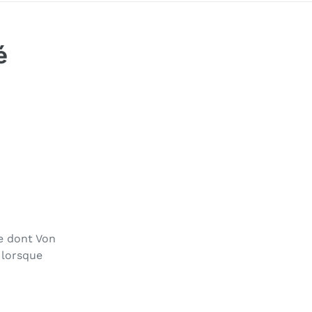
é
re dont
Von
 lorsque