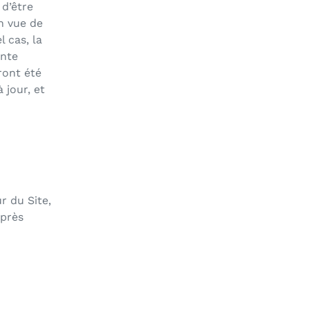
 d’être
n vue de
 cas, la
ente
ront été
 jour, et
ur du Site,
après