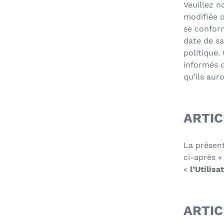
Veuillez n
modifiée 
se conform
date de sa
politique.
informés d
qu’ils aur
ARTIC
La présent
ci-après 
«
l’Utilisa
ARTIC