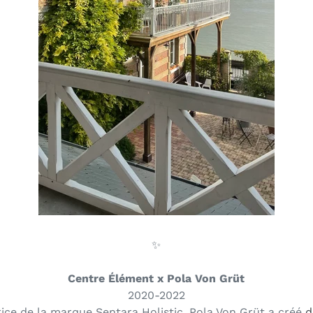
.
✨
.
Centre Élément x Pola Von Grüt
2020-2022
ice de la marque Sentara Holistic, Pola Von Grüt a créé
d