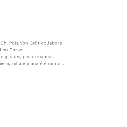
c Oh, Pola Von Grüt collabore
l en Corse.
homagiques, performances
ière, reliance aux éléments...