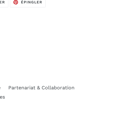
TWEETER
ÉPINGLER
ER
ÉPINGLER
SUR
SUR
TWITTER
PINTEREST
e
Partenariat & Collaboration
es