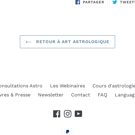
PARTAGER
PARTAGER
TWEET
SUR
FACEBOOK
RETOUR À ART ASTROLOGIQUE
onsultations Astro
Les Webinaires
Cours d'astrologi
vres & Presse
Newsletter
Contact
FAQ
Languag
Facebook
Instagram
YouTube
Moyens
de