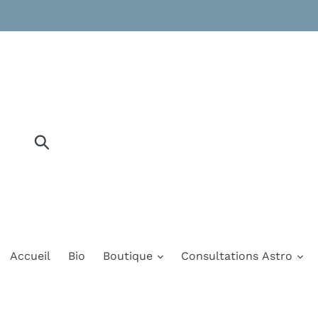
Passer
au
contenu
Soumettre
Accueil
Bio
Boutique
Consultations Astro