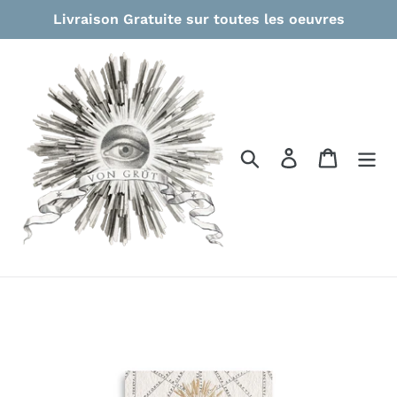
Passer
Livraison Gratuite sur toutes les oeuvres
au
contenu
Rechercher
Se connecter
Panier