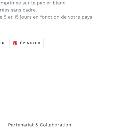
 imprimée sur le papier blanc.
vrées sans cadre.
e 5 et 15 jours en fonction de votre pays
TWEETER
ÉPINGLER
ER
ÉPINGLER
SUR
SUR
TWITTER
PINTEREST
e
Partenariat & Collaboration