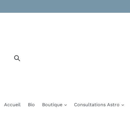
Passer
au
contenu
Soumettre
Accueil
Bio
Boutique
Consultations Astro