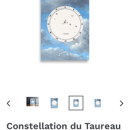
DIAPOSITIVE
DIAP
PRÉCÉDENTE
SUIV
Constellation du Taureau