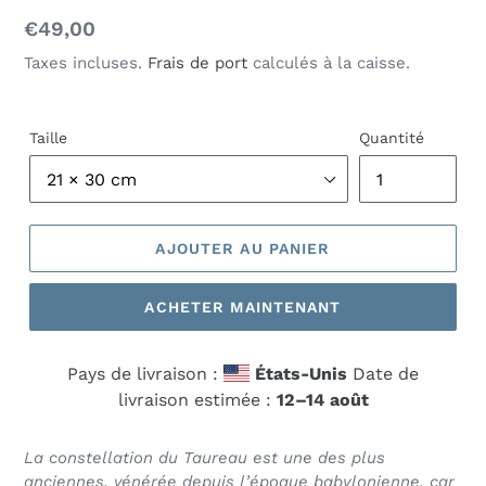
Prix
€49,00
normal
Taxes incluses.
Frais de port
calculés à la caisse.
Taille
Quantité
AJOUTER AU PANIER
ACHETER MAINTENANT
Pays de livraison :
États-Unis
Date de
livraison estimée :
12⁠–14 août
La constellation du Taureau est une des plus
anciennes, vénérée depuis l’époque babylonienne, car