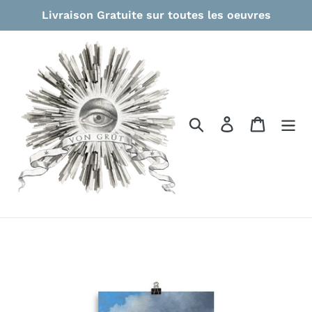
Passer
Livraison Gratuite sur toutes les oeuvres
au
contenu
Rechercher
Se connecter
Panier